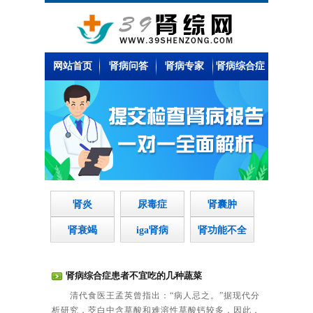
网站首页
肾病问答
肾病专家
肾病综合症
肾炎
尿毒症
肾囊肿
肾衰竭
iga肾病
肾功能不全
肾病综合症患者不宜吃的几种蔬菜
清代食医王孟英曾指出：“病人忌之。”据现代分
析研究，茭白中含草酸和难溶性草酸钙较多，因此，