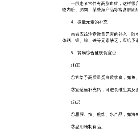
一般患者常伴有高脂血症，这样很容
物内脏、肥肉、某些海产品等富含胆固
4、微量元素的补充
患者应该注意微量元素的补充，随着
体钙、镁、锌、铁等元素缺乏，应给予
5、肾病综合征饮食宜忌
(1)宜
①宜给予高质量蛋白质饮食，如鱼
②宜适当补充钙，可进食维生素及微
(2)忌
①忌腥、辣、煎炸、水产品，如海鱼
②忌用腌制食品。