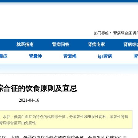
热门标签：
肾病综合症
肾
就医指南
肾病问答
肾病专家
肾病综
毒症
肾囊肿
肾衰竭
iga肾病
肾
食
综合征的饮食原则及宜忌
2021-04-16
、水肿、低蛋白血症为特点的临床综合征，分原发性和继发性两种。原发性肾病
肾病综合征可由免疫性
症、水肿、低蛋白血症为特点的临床综合征，分原发性和继发性两