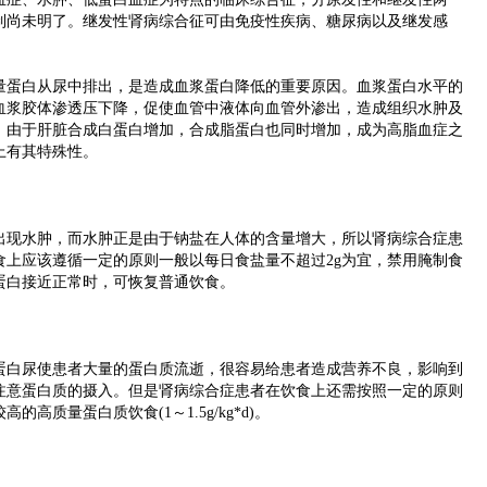
制尚未明了。继发性肾病综合征可由免疫性疾病、糖尿病以及继发感
蛋白从尿中排出，是造成血浆蛋白降低的重要原因。血浆蛋白水平的
血浆胶体渗透压下降，促使血管中液体向血管外渗出，造成组织水肿及
，由于肝脏合成白蛋白增加，合成脂蛋白也同时增加，成为高脂血症之
上有其特殊性。
现水肿，而水肿正是由于钠盐在人体的含量增大，所以肾病综合症患
食上应该遵循一定的原则一般以每日食盐量不超过2g为宜，禁用腌制食
蛋白接近正常时，可恢复普通饮食。
白尿使患者大量的蛋白质流逝，很容易给患者造成营养不良，影响到
注意蛋白质的摄入。但是肾病综合症患者在饮食上还需按照一定的原则
高质量蛋白质饮食(1～1.5g/kg*d)。