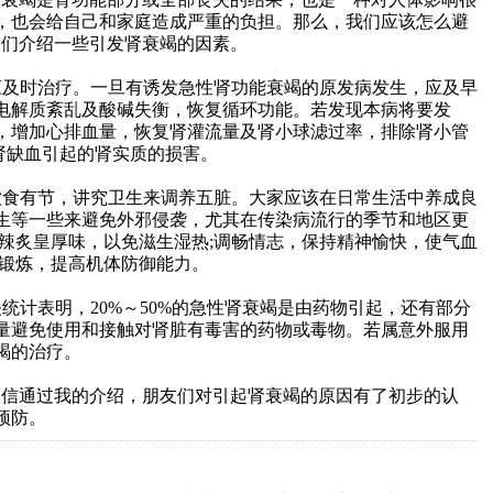
，也会给自己和家庭造成严重的负担。那么，我们应该怎么避
友们介绍一些引发肾衰竭的因素。
及时治疗。一旦有诱发急性肾功能衰竭的原发病发生，应及早
电解质紊乱及酸碱失衡，恢复循环功能。若发现本病将要发
，增加心排血量，恢复肾灌流量及肾小球滤过率，排除肾小管
肾缺血引起的肾实质的损害。
食有节，讲究卫生来调养五脏。大家应该在日常生活中养成良
生等一些来避免外邪侵袭，尤其在传染病流行的季节和地区更
辛辣炙皇厚味，以免滋生湿热;调畅情志，保持精神愉快，使气血
育锻炼，提高机体防御能力。
计表明，20%～50%的急性肾衰竭是由药物引起，还有部分
量避免使用和接触对肾脏有毒害的药物或毒物。若属意外服用
竭的治疗。
信通过我的介绍，朋友们对引起肾衰竭的原因有了初步的认
预防。