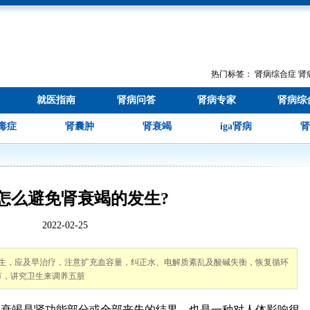
热门标签：
肾病综合症
肾
就医指南
肾病问答
肾病专家
肾病综
毒症
肾囊肿
肾衰竭
iga肾病
肾
怎么避免肾衰竭的发生?
2022-02-25
生，应及早治疗，注意扩充血容量，纠正水、电解质紊乱及酸碱失衡，恢复循环
节，讲究卫生来调养五脏
衰竭是肾功能部分或全部丧失的结果，也是一种对人体影响很