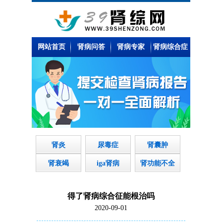
网站首页
肾病问答
肾病专家
肾病综合症
肾炎
尿毒症
肾囊肿
肾衰竭
iga肾病
肾功能不全
得了肾病综合征能根治吗
2020-09-01