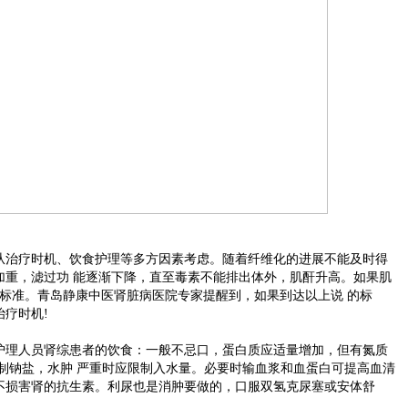
治疗时机、饮食护理等多方因素考虑。随着纤维化的进展不能及时得
加重，滤过功 能逐渐下降，直至毒素不能排出体外，肌酐升高。如果肌
断标准。青岛静康中医肾脏病医院专家提醒到，如果到达以上说 的标
疗时机!
理人员肾综患者的饮食：一般不忌口，蛋白质应适量增加，但有氮质
制钠盐，水肿 严重时应限制入水量。必要时输血浆和血蛋白可提高血清
不损害肾的抗生素。利尿也是消肿要做的，口服双氢克尿塞或安体舒