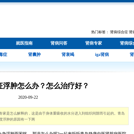
热门标签：
肾病综合症
肾
就医指南
肾病问答
肾病专家
肾病综
毒症
肾囊肿
肾衰竭
iga肾病
肾
疗
征浮肿怎么办？怎么治疗好？
2020-09-22
专家是怎么解释的，这是由于身体重吸收的水分进入到组织间隙而引起的。青岛
度浮肿的原因有一下两
浮肿而困扰.。那该怎么办呢?一起来听听青岛静康中医肾脏病医院