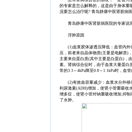
的专家是怎么解释的，这是由于身体重
况要怎么治疗呢? 青岛静康中医肾脏病
青岛静康中医肾脏病医院的专家说肾
浮肿原因
(1)血浆胶体渗透压降低：血管内外
压，前者来自晶体物质(主要是电解质)
主要来自蛋白质(其中主要是白蛋白)，
素。肾病综合征时，由于血浆大量蛋白
常的3.3～4kPa降至0.8～1.1kP
(2)有效血容量减少：血浆水分外移
利尿激素(ADH)增加，使肾小管重吸
增多症，使肾小管对钠重吸收增加;抑
了水肿。