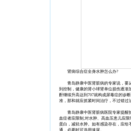
肾病综合症全身水肿怎么办?
青岛静康中医肾脏病的专家说，要从
到控制，健康的肾小球肾单位损伤逐渐
酐继续升高达到707就构成尿毒症的诊
准，那和就应抓紧时间治疗，不过错过治
青岛静康中医肾脏病医院专家提醒护
血症者应限制;对水肿、高血压患儿应限
蛋白，减轻水肿。如有感染存在，应给
通，必要时可选用速尿。