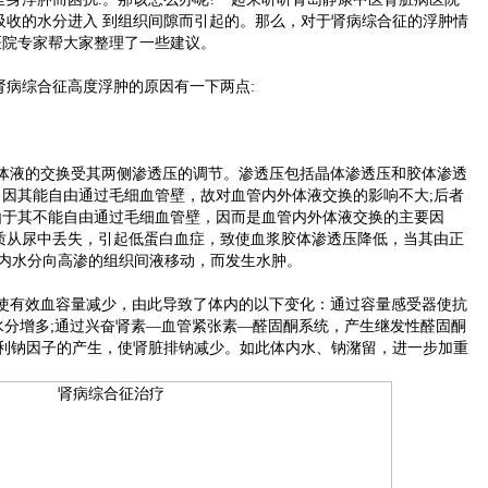
吸收的水分进入 到组织间隙而引起的。那么，对于肾病综合征的浮肿情
医院专家帮大家整理了一些建议。
病综合征高度浮肿的原因有一下两点:
体液的交换受其两侧渗透压的调节。渗透压包括晶体渗透压和胶体渗透
，因其能自由通过毛细血管壁，故对血管内外体液交换的影响不大;后者
由于其不能自由通过毛细血管壁，因而是血管内外体液交换的主要因
质从尿中丢失，引起低蛋白血症，致使血浆胶体渗透压降低，当其由正
a时，血管内水分向高渗的组织间液移动，而发生水肿。
使有效血容量减少，由此导致了体内的以下变化：通过容量感受器使抗
收水分增多;通过兴奋肾素—血管紧张素—醛固酮系统，产生继发性醛固酮
制利钠因子的产生，使肾脏排钠减少。如此体内水、钠潴留，进一步加重