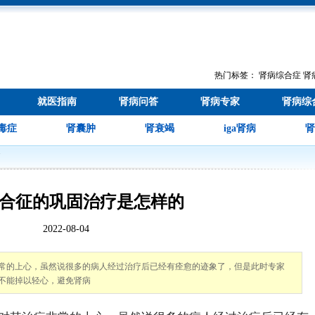
热门标签：
肾病综合症
肾
就医指南
肾病问答
肾病专家
肾病综
毒症
肾囊肿
肾衰竭
iga肾病
肾
疗
合征的巩固治疗是怎样的
2022-08-04
常的上心，虽然说很多的病人经过治疗后已经有痊愈的迹象了，但是此时专家
不能掉以轻心，避免肾病