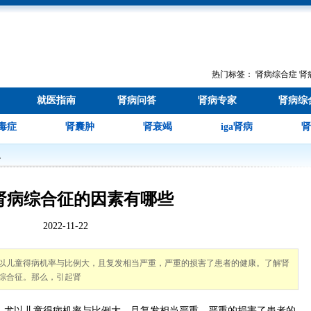
热门标签：
肾病综合症
肾
就医指南
肾病问答
肾病专家
肾病综
毒症
肾囊肿
肾衰竭
iga肾病
肾
识
肾病综合征的因素有哪些
2022-11-22
以儿童得病机率与比例大，且复发相当严重，严重的损害了患者的健康。了解肾
综合征。那么，引起肾
尤以儿童得病机率与比例大，且复发相当严重，严重的损害了患者的