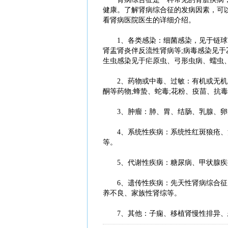
健康。了解肾病综合征的发病因素，可
看肾病医院医生的详细介绍。
1、各类感染：细菌感染，见于链球菌
肾盂肾炎伴反流性肾病等;病毒感染见于
生虫感染见于疟原虫、弓形虫病、蠕虫
2、药物或中毒、过敏：有机或无机汞
酮等药物;蜂蛰、蛇毒;花粉、疫苗、抗
3、肿瘤：肺、胃、结肠、乳腺、卵巢、
4、系统性疾病：系统性红斑狼疮、混
等。
5、代谢性疾病：糖尿病、甲状腺疾
6、遗传性疾病：先天性肾病综合征、Al
养不良、家族性肾综等。
7、其他：子痫、移植肾慢性排异、