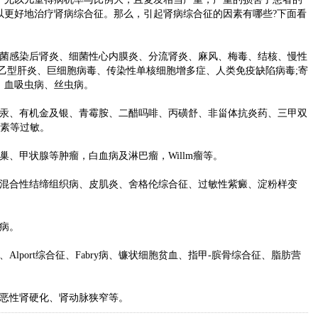
以更好地治疗肾病综合征。那么，引起肾病综合征的因素有哪些?下面看
感染后肾炎、细菌性心内膜炎、分流肾炎、麻风、梅毒、结核、慢性
乙型肝炎、巨细胞病毒、传染性单核细胞增多症、人类免疫缺陷病毒;寄
、血吸虫病、丝虫病。
、有机金及银、青霉胺、二醋吗啡、丙磺舒、非甾体抗炎药、三甲双
毒素等过敏。
甲状腺等肿瘤，白血病及淋巴瘤，Willm瘤等。
合性结缔组织病、皮肌炎、舍格伦综合征、过敏性紫癜、淀粉样变
病。
port综合征、Fabry病、镰状细胞贫血、指甲-膑骨综合征、脂肪营
恶性肾硬化、肾动脉狭窄等。