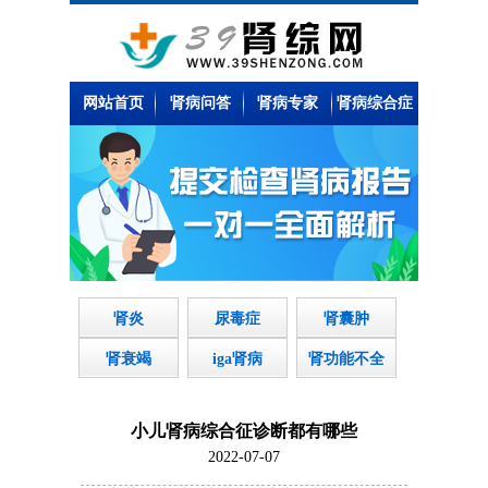
网站首页
肾病问答
肾病专家
肾病综合症
肾炎
尿毒症
肾囊肿
肾衰竭
iga肾病
肾功能不全
小儿肾病综合征诊断都有哪些
2022-07-07