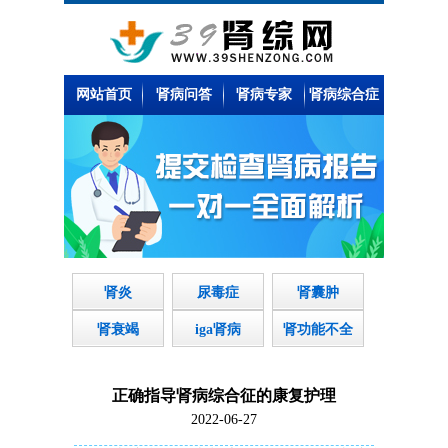
网站首页
肾病问答
肾病专家
肾病综合症
肾炎
尿毒症
肾囊肿
肾衰竭
iga肾病
肾功能不全
正确指导肾病综合征的康复护理
2022-06-27