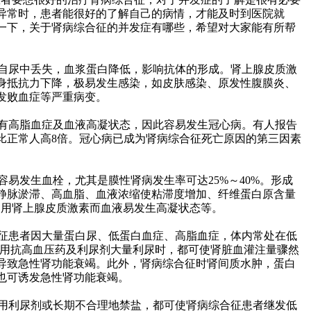
异常时，患者能很好的了解自己的病情，才能及时到医院就
一下，关于肾病综合征的并发症有哪些，希望对大家能有所帮
自尿中丢失，血浆蛋白降低，影响抗体的形成。肾上腺皮质激
身抵抗力下降，极易发生感染，如皮肤感染、原发性腹膜炎、
发败血症等严重病变。
有高脂血症及血液高凝状态，因此容易发生冠心病。有人报告
比正常人高8倍。冠心病已成为肾病综合征死亡原因的第三因素
易发生血栓，尤其是膜性肾病发生率可达25%～40%。形成
静脉淤滞、高血脂、血液浓缩使粘滞度增加、纤维蛋白原含量
使用肾上腺皮质激素而血液易发生高凝状态等。
征患者因大量蛋白尿、低蛋白血症、高脂血症，体内常处在低
使用抗高血压药及利尿剂大量利尿时，都可使肾脏血灌注量骤然
导致急性肾功能衰竭。此外，肾病综合征时肾间质水肿，蛋白
也可诱发急性肾功能衰竭。
用利尿剂或长期不合理地禁盐，都可使肾病综合征患者继发低