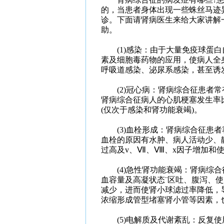
的，当患者身体出现一些蛛丝马迹
诊。下面请肾病医生来给大家讲解
助。
(1)感染：由于大量免疫球蛋白
素及细胞毒药物的应用，使病人全
呼吸道感染、泌尿系感染，甚至诱
(2)冠心病：肾病综合征患者常
肾病综合征病人的心肌梗塞发生率
(仅次于感染和肾功能衰竭)。
(3)血栓形成：肾病综合征患者容
血栓的原因有水肿、病人活动少、
过高及v、Ⅶ、Ⅷ、x因子增加和
(4)急性肾功能衰竭：肾病综合
血容量及高凝状态¨区吐、腹泻、
减少，进而使肾小球滤过率降低，
浓缩形成管型堵塞肾小管等因素，
(5)电解质及代谢紊乱：反复使