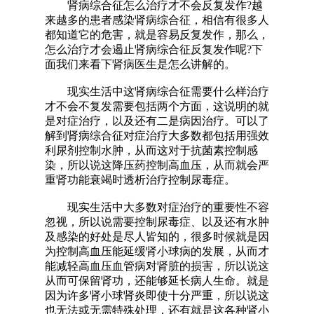
肾病综合征怎么治疗才不会反复发作?越
来越多的患者感染肾病综合征，相信有很多人
都知道它的危害，就是容易反复发作，那么，
怎么治疗才会遏止肾病综合征反复发作呢?下
面我们来看下肾病医生是怎么讲解的。
现实生活中这肾病综合征需要什么样治疗
才不会不复发需要包括两个方面，这说明的就
是对症治疗，以及还有二是病因治疗。可以了
解到肾病综合征对症治疗大多数都包括用强效
利尿剂控制水肿，从而这对于抗菌素控制感
染，所以说这降压药控制高血压，从而就会严
重肾功能衰竭时透析治疗控制尿毒症。
现实生活中大多数对症治疗的重要性不容
忽视，所以说需要控制尿毒症、以及还有水肿
及感染的好处是尽人皆知的，很多时候就是因
为控制高血压能延缓肾小球病的发展，从而才
能减轻高血压血管病对肾脏的损害，所以说这
从而可保留肾功，还能够延长病人生命。就是
因为许多肾小球肾炎即使十分严重，所以说这
也无法或无需特殊处理，还有就是这各种肾小