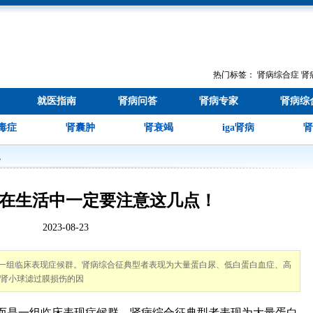
热门标签：
肾病综合症
肾
就医指南
肾病问答
肾病专家
肾病综
毒症
肾囊肿
肾衰竭
iga肾病
肾
识
在生活中一定要注意这几点！
2023-08-23
一组临床表现症候群。肾病综合征典型者表现为大量蛋白尿、低白蛋白血症、高
起肾小球滤过膜损伤的因
而是一组临床表现症候群。肾病综合征典型者表现为大量蛋白