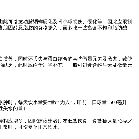
由此可引发动脉粥样硬化及肾小球损伤、硬化等，因此应限制
含胆固醇及脂肪的食物摄入，而多吃一些富含不饱和脂肪酸
白质外，同时还丢失与蛋白结合的某些微量元素及激素，致使
的缺乏，此时应给予适当补充，一般可进食含维生素及微量元
肿时，每天饮水量要“量出为入”，即前一日尿量+500毫升
性失水的量）。
会相应增多，因此建议患者朋友低盐饮食，食盐摄入量<3克／
正常时，可恢复至正常饮水。