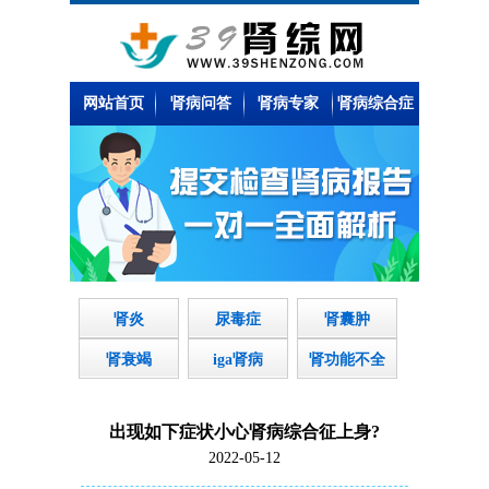
网站首页
肾病问答
肾病专家
肾病综合症
肾炎
尿毒症
肾囊肿
肾衰竭
iga肾病
肾功能不全
出现如下症状小心肾病综合征上身?
2022-05-12