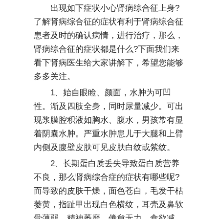
出现如下症状小心肾病综合征上身?
了解肾病综合征的症状有利于肾病综合征
患者及时的确认病情，进行治疗，那么，
肾病综合征的症状都是什么?下面我们来
看下肾病医生给大家讲解下，希望您能够
多多关注。
1、始自眼睑、颜面，水肿为可凹
性。渐及四肢全身，同时尿量减少。可出
现浆膜腔积液如胸水、腹水，男孩常有显
着阴囊水肿。严重水肿患儿于大腿和上臂
内侧及腹壁皮肤可见皮肤白纹或紫纹。
2、长期蛋白质丢失导致蛋白质营养
不良，那么肾病综合症的症状有哪些呢?
而导致的皮肤干燥，面色苍白，毛发干枯
萎黄，指趾甲出现白色横纹，耳壳及鼻软
骨薄弱。精神萎靡，倦怠无力，食欲减