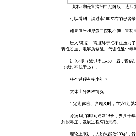
1期和2期是肾病的早期阶段，进展慢
可以看到，滤过率100左右的患者最
如果血压和尿蛋白控制不佳，肾功能会继
进入3期后，肾脏终于扛不住压力了，
肾性贫血、电解质紊乱、代谢性酸中毒
进入4期（滤过率15-30）后，肾病
（滤过率低于15）。
整个过程有多少年？
大体上分两种情况：
1.定期体检、发现及时，在第1期就
肾病1期的时间通常很长，要几十年。
到尿毒症，发展过程有始无终。
理论上来讲，人如果能活200岁，肯