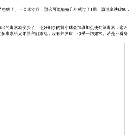
病了、一直未治疗，那么可能短短几年就过了1期、滤过率跌破90，
脏滤出的毒素就变少了，还好剩余的肾小球会加班加点使劲筛毒素，这叫
积太多毒素给兄弟器官们添乱，没有并发症，似乎一切如常。若是不看身