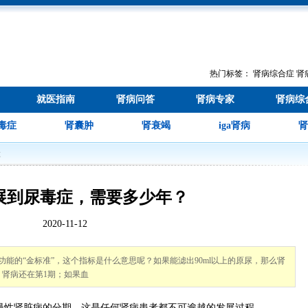
热门标签：
肾病综合症
肾
就医指南
肾病问答
肾病专家
肾病综
毒症
肾囊肿
肾衰竭
iga肾病
肾
状
展到尿毒症，需要多少年？
2020-11-12
能的“金标准”，这个指标是什么意思呢？如果能滤出90ml以上的原尿，那么肾
，肾病还在第1期；如果血
性肾脏病的分期，这是任何肾病患者都不可逾越的发展过程。