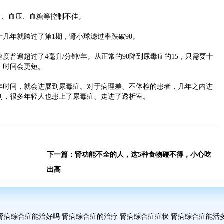
、血压、血糖等控制不佳。
年就跨过了第1期，肾小球滤过率跌破90。
遍超过了4毫升/分钟/年。从正常的90降到尿毒症的15，只需要十
，时间会更短。
时间，就会进展到尿毒症。对于病理差、不体检的患者，几年之内进
到，很多年轻人也患上了尿毒症、走进了透析室。
下一篇：
肾功能不全的人，这5种食物碰不得，小心吃
出高
肾病综合症能治好吗
肾病综合症的治疗
肾病综合症症状
肾病综合症能活