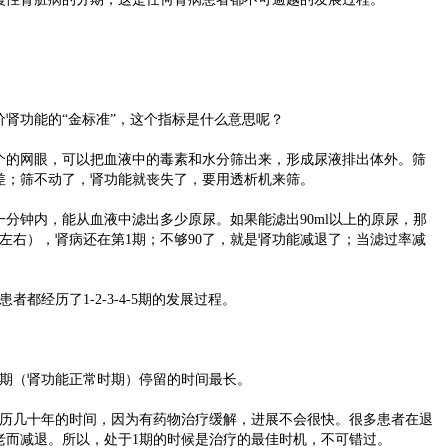
功能的“金标准”，这个指标是什么意思呢？
的网眼，可以把血液中的毒素和水分筛出来，形成尿液排出体外。筛
差；筛不动了，肾功能就丧失了，要用透析机来筛。
钟内，能从血液中滤出多少原尿。如果能滤出90ml以上的原尿，那
0左右），肾病还在第1期；不够90了，就是肾功能减退了；当滤过率减
经历了1-2-3-4-5期的发展过程。
期（肾功能正常时期）停留的时间最长。
几十年的时间，因为有药物治疗缓解，进展不会很快。很多患者在退
老而减退。所以，处于1期的时候是治疗的最佳时机，不可错过。