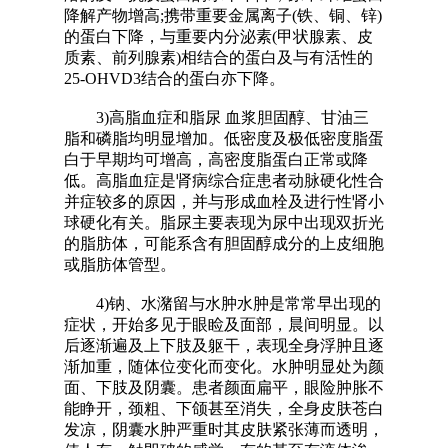
降解产物增高;携带重要金属离子(铁、铜、锌)
的蛋白下降，与重要内分泌素(甲状腺素、皮
质素、前列腺素)相结合的蛋白及与有活性的
25-OHVD3结合的蛋白亦下降。
3)高脂血症和脂尿 血浆胆固醇、甘油三
脂和磷脂均明显增加。低密度及极低密度脂蛋
白于早期均可增高，高密度脂蛋白正常或降
低。高脂血症是肾病综合症患者动脉硬化性合
并症较多的原因，并与形成血栓及进行性肾小
球硬化有关。脂尿主要表现为尿中出现双折光
的脂肪体，可能系含有胆固醇成分的上皮细胞
或脂肪体管型。
4)钠、水潴留与水肿水肿是常常早出现的
症状，开始多见于眼睑及面部，晨间明显。以
后逐渐遍及上下肢及躯干，表现全身浮肿且逐
渐加重，随体位变化而变化。水肿明显处为颜
面、下肢及阴囊。患者颜面扁平，眼险肿胀不
能睁开，颈粗、下颌甚至消失，全身皮肤苍白
发凉，阴囊水肿严重时其皮肤紧张薄而透明，