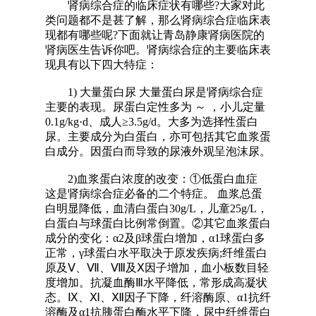
肾病综合症的临床症状有哪些?大家对此
类问题都不是甚了解，那么肾病综合症临床表
现都有哪些呢?下面就让青岛静康肾病医院的
肾病医生告诉你吧。肾病综合症的主要临床表
现具有以下四大特症：
1) 大量蛋白尿 大量蛋白尿是肾病综合症
主要的表现。尿蛋白定性多为 ～ ，小儿定量
0.1g/kg·d、成人≥3.5g/d。大多为选择性蛋白
尿。主要成分为白蛋白，亦可包括其它血浆蛋
白成分。因蛋白而导致的尿液外观呈泡沫尿。
2)血浆蛋白浓度的改变：①低蛋白血症
这是肾病综合症必备的二个特症。 血浆总蛋
白明显降低，血清白蛋白30g/L，儿童25g/L，
白蛋白与球蛋白比例常倒置。②其它血浆蛋白
成分的变化：α2及β球蛋白增加，α1球蛋白多
正常，γ球蛋白水平取决于原发疾病;纤维蛋白
原及Ⅴ、Ⅶ、Ⅷ及Ⅹ因子增加，血小板数目轻
度增加。抗凝血酶Ⅲ水平降低，常形成高凝状
态。Ⅸ、Ⅺ、Ⅻ因子下降，纤溶酶原、α1抗纤
溶酶及α1抗胰蛋白酶水平下降，尿中纤维蛋白