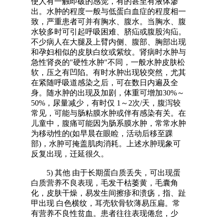
使人有一触即破的感觉，有的甚至有液体渗
出。水肿的程度一般与低蛋白血症的程度相一
致，严重患者可并有胸水、腹水。当胸水、腹
水较多时可引起呼吸困难、脐疝或腹股沟疝。
不少病人在大腿及上臂内侧、腹部、胸部出现
和孕妇相似的皮肤白纹或紫纹。肾病时水肿与
急性肾炎的"硬性水肿"不同，一般水肿皮肤松
软，压之有凹陷。有时水肿出现较突然，尤其
在紧随呼吸道感染之后，可在数日内遍及全
身。随水肿的出现及加剧，体重可增加30%～
50%，尿量减少，有时仅 1～2次/天，腹泻较
常见，可能与肠粘膜水肿或伴有感染有关。在
儿童中，腹痛可能因为肠系膜水肿，常常水肿
为移动性的(如早晨在眼睑，活动后移至踝
部)，水肿可掩盖肌肉消耗。上述水肿现象可
反复出现，迁延很久。
5) 其他 由于长期蛋白质丢失，可出现蛋
白质营养不良表现，毛发干枯萎黄，毛囊角
化，皮肤干燥，易发生间擦疹和溃疡，指、趾
甲出现 白色横纹，耳壳软骨软薄易压扁。常
有营养不良性贫血。患者往往表现倦怠，少