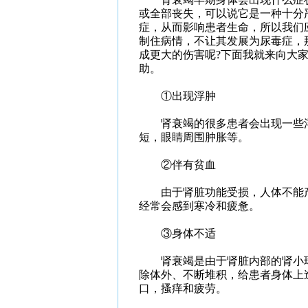
或全部丧失，可以说它是一种十分
症，从而影响患者生命，所以我们
制住病情，不让其发展为尿毒症，
成更大的伤害呢?下面我就来向大
助。
①出现浮肿
肾衰竭的很多患者会出现一些浮
短，眼睛周围肿胀等。
②伴有贫血
由于肾脏功能受损，人体不能产
经常会感到寒冷和疲惫。
③身体不适
肾衰竭是由于肾脏内部的肾小球
除体外、不断堆积，给患者身体上
口，搔痒和疲劳。