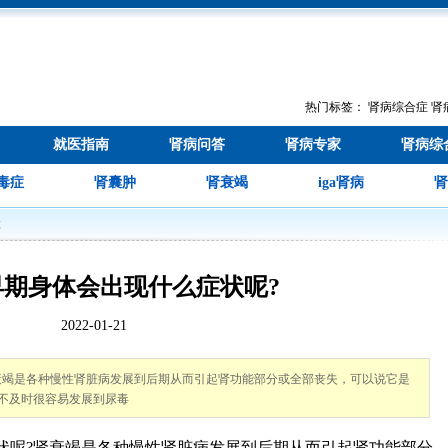
热门标签：
肾病综合症
肾
就医指南
肾病问答
肾病专家
肾病综
毒症
肾囊肿
肾衰竭
iga肾病
肾
状
早期身体会出现什么症状呢?
2022-01-21
衰竭是各种慢性肾脏病发展到后期从而引起肾功能部分或全部丧失，可以说它是
不及时很容易发展到尿毒
呢?肾衰竭是各种慢性肾脏病发展到后期从而引起肾功能部分