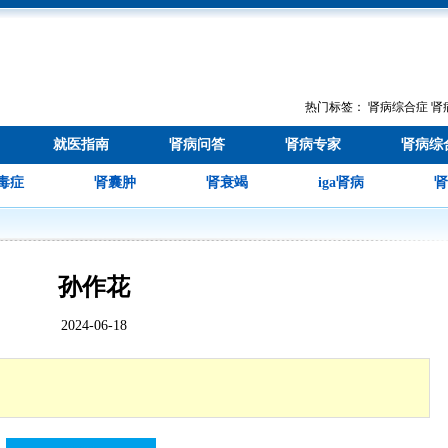
热门标签：
肾病综合症
肾
就医指南
肾病问答
肾病专家
肾病综
毒症
肾囊肿
肾衰竭
iga肾病
肾
孙作花
2024-06-18